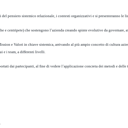
ti del pensiero sistemico relazionale, i contesti organizzativi e si presenteranno le l
ifughe e centripete) che sostengono l’azienda creando spinte evolutive da governare, af
Mission e Valori in
chiave sistemica, arrivando al più ampio concetto di cultura azi
i e i team, a differenti livelli.
portati dai
partecipanti, al fine di vedere l’applicazione concreta dei metodi e delle
.