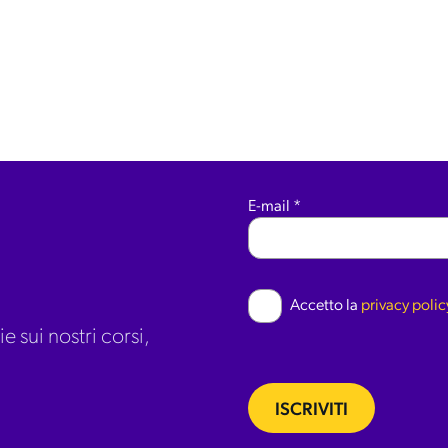
E-mail
*
Accetto la
privacy polic
e sui nostri corsi,
ISCRIVITI